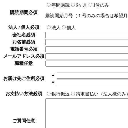
年間購読
6ヶ月
1号のみ
購読期間
必須
購読開始月号（１号のみの場合は希望月
法人 / 個人
必須
法人
個人
会社名
必須
お名前
必須
電話番号
必須
メールアドレス
必須
職種
任意
お届け先ご住所
必須
お支払い方法
必須
銀行振込
請求書払い（法人様のみ
ご質問
任意