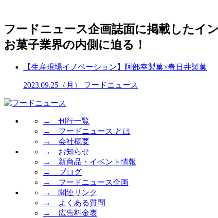
フードニュース企画
誌面に掲載したイ
お菓子業界の内側に迫る！
【生産現場イノベーション】阿部幸製菓×春日井製菓
2023.09.25（月）
フードニュース
→ 刊行一覧
→ フードニュース とは
→ 会社概要
→ お知らせ
→ 新商品・イベント情報
→ ブログ
→ フードニュース企画
→ 関連リンク
→ よくある質問
→ 広告料金表