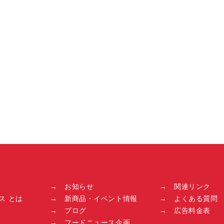
→ お知らせ
→ 関連リンク
ス とは
→ 新商品・イベント情報
→ よくある質問
→ ブログ
→ 広告料金表
→ フードニュース企画