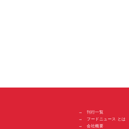
imperfect表参道 チョコレート
アートでカカオ農家に思いを馳
せる空間を演出
イベント情報
2021.02.01（月）
→ 刊行一覧
→ フードニュース とは
→ 会社概要