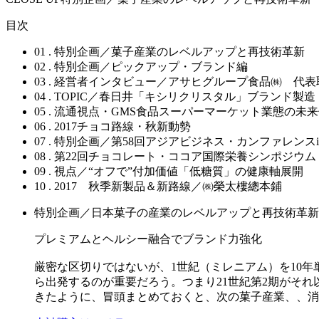
目次
01 . 特別企画／菓子産業のレベルアップと再技術革新
02 . 特別企画／ピックアップ・ブランド編
03 . 経営者インタビュー／アサヒグループ食品㈱ 代
04 . TOPIC／春日井「キシリクリスタル」ブランド
05 . 流通視点・GMS食品スーパーマーケット業態の未
06 . 2017チョコ路線・秋新動勢
07 . 特別企画／第58回アジアビジネス・カンファレンスi
08 . 第22回チョコレート・ココア国際栄養シンポジウム
09 . 視点／“オフで”付加価値「低糖質」の健康軸展開
10 . 2017 秋季新製品＆新路線／㈱榮太樓總本鋪
特別企画／日本菓子の産業のレベルアップと再技術革新
プレミアムとヘルシー融合でブランド力強化
厳密な区切りではないが、1世紀（ミレニアム）を10年
ら出発するのが重要だろう。つまり21世紀第2期がそ
きたように、冒頭まとめておくと、次の菓子産業、、消