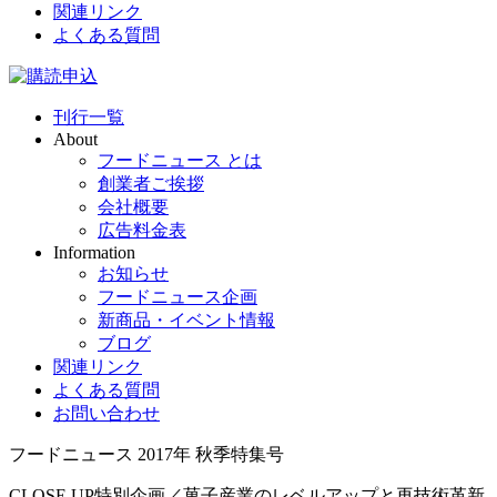
関連リンク
よくある質問
刊行一覧
About
フードニュース とは
創業者ご挨拶
会社概要
広告料金表
Information
お知らせ
フードニュース企画
新商品・イベント情報
ブログ
関連リンク
よくある質問
お問い合わせ
フードニュース 2017年 秋季特集号
CLOSE UP
特別企画／菓子産業のレベルアップと再技術革新