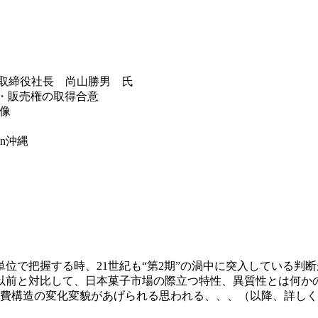
表取締役社長 尚山勝男 氏
製造・販売権の取得合意
来像
n沖縄
単位で把握する時、21世紀も“第2期”の渦中に突入している
れ以前と対比して、日本菓子市場の際立つ特性、異質性とは何
費構造の変化変貌があげられる思われる、、、（以降、詳しく